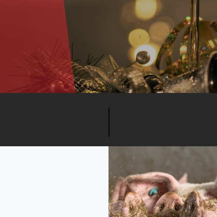
s
ber 2017
Truck en oplegger voor
ervoer