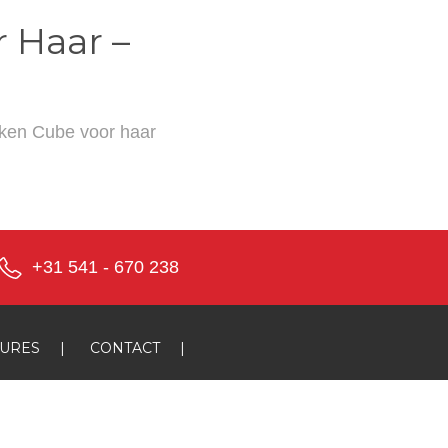
 Haar –
nken
Cube
voor haar
+31 541 - 670 238
TURES
|
CONTACT
|