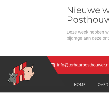
Nieuwe we
Posthou
Deze week hebben wi
bijdrage aan deze ont
info@terhaarposthouwer.n
HOME
|
OVER