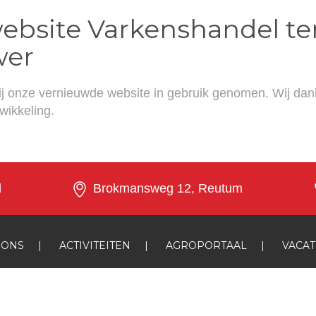
bsite Varkenshandel ter
wer
j onze vernieuwde website in gebruik genomen. Wij da
wikkeling.
l
Brokmansweg 12, Reutum
 ONS
|
ACTIVITEITEN
|
AGROPORTAAL
|
VACA