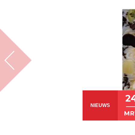
2
NIEUWS
MR