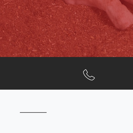
Nieuw
2 septem
Nieuwe 
biggenv