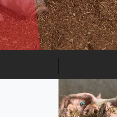
s
ber 2017
Truck en oplegger voor
ervoer