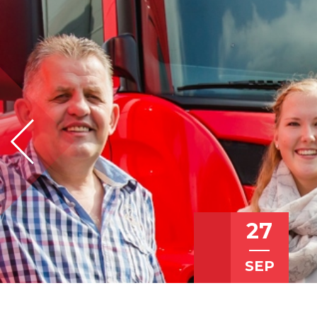
27
SEP