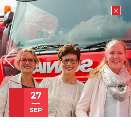
27
SEP