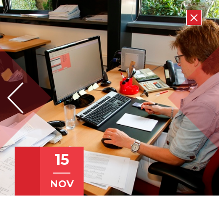
15
NOV