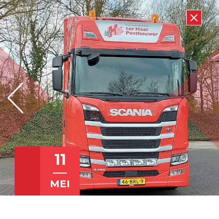
11
MEI