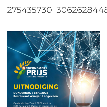
275435730_306262844