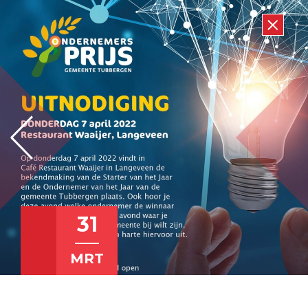
31
MRT