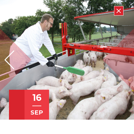
16
SEP