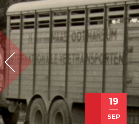
19
SEP