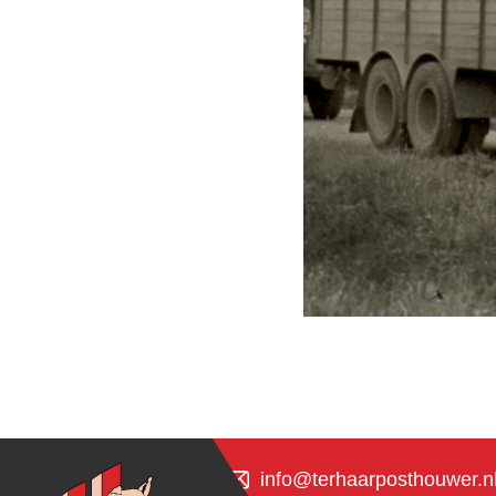
info@terhaarposthouwer.n