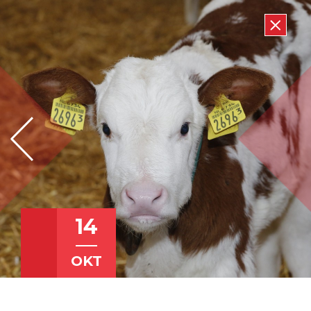
14
OKT