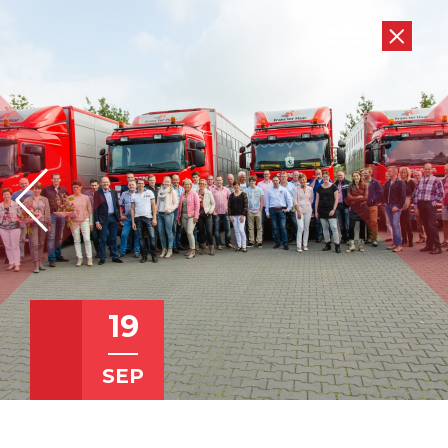
19
SEP