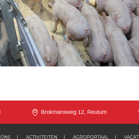
l
Brokmansweg 12, Reutum
 ONS
|
ACTIVITEITEN
|
AGROPORTAAL
|
VACA