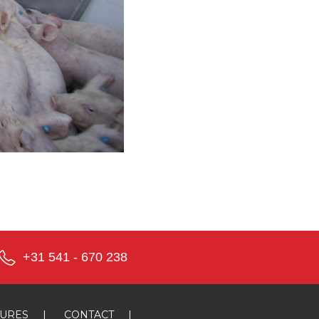
+31 541 - 670 238
TURES
|
CONTACT
|