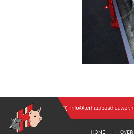
info@terhaarposthouwer.n
HOME
|
OVER