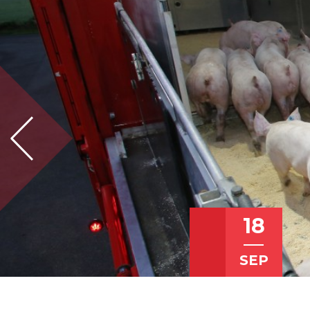
18
SEP